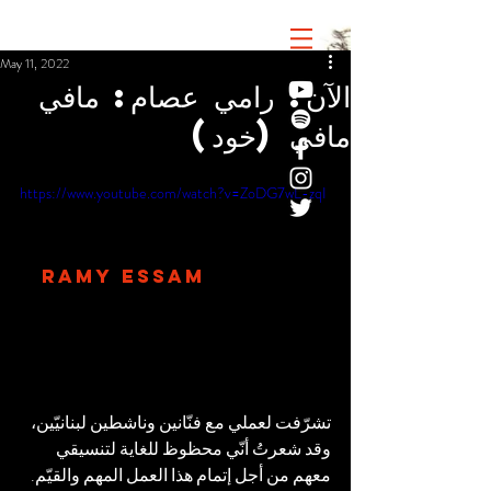
May 11, 2022
الآن! رامي عصام: مافي
مافي (خود)
https://www.youtube.com/watch?v=ZoDG7wL-zqI
RAMY ESSAM
تشرّفت لعملي مع فنّانين وناشطين لبنانيّين، 
وقد شعرتُ أنّي محظوظ للغاية لتنسيقي 
معهم من أجل إتمام هذا العمل المهم والقيّم.