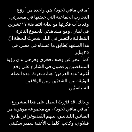
"مافي مافي (خود)" هي واحدة من أروَع 
التجارب الجماعية التي خضتها في مسيرتي. 
وقد بدأت فكرتها مع بداية انتفاضة ١٧ تشرين 
في لبنان، ومع مشاهدتي للجموع الثائرة 
المُطالبة بالتغيير في البلد. شعرتُ للحظة أنّ 
هذا المشهد يُطابق ما عشناه في مصر، في 
٢٥ يناير.
كما أعجز عن وصف فخري وفرحي لدى رؤية 
المنتفضين يرقصون في الشارع على وقع 
أغنية "عهد العرص". هنا، شعرتُ بهذه الصلة 
الوثيقة بين .الشعبَين وبين الواقعَين 
السياسيَّين.
ولذلك، قد قرّرتُ العمل على هذا المشروع، 
"مافي مافي (خود)"، مع مجموعة موهوبة من 
الفنانين اللبنانيين، بينهم الڤيديوغرافر طارق 
قبلاوي، وكاتب .كلمات الأغنية سمير سكيني