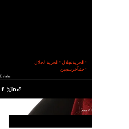
#الحريةلجلال
#الحرية_لجلال
#حتىآخرسجين
Balaha
Recent Posts
See All