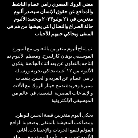
مغني الروك المصري رامي عصام الناشط 
والمدافع عن حقوق الإنسان سيصدر ألبوم 
متغربين في ٢١ يوليو٢٠٢٣ ويجسد الألبوم 
حالة الصراع والنضال التي يعيشها من هم في 
المنفى ويحاكي حنيهم للأحباب
 تم إنتاج ألبوم متغربين بالتعاون مع الموزع 
الموسيقي يوهان كارلبيرج, ومعظم الألبوم تم 
إنتاجه بالتعاون عن بعد أثناء الجائحة. يتكون 
الألبوم من ١٢ أغنية تحاكي تجربة ورسالة 
رامي عصام عن الغربه و الحنين. بنغمات 
مميزة وفريدة تدمج جيتار الروك مع الألات 
والإيقاعات المصرية الشعبية, في عالم من 
الموسيقي الإلكترونية
يحكي ألبوم متغربين قصة الحنين للوطن, 
ومصاعب المعيشة بالمنفى, وصعوبة الواقع 
المؤلم لقمع الحريات والإعتقالات. أغاني 
الألبوم تجسد صور تأخذ المستمع في رحلة 