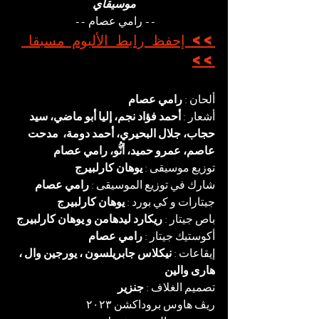
موسيقاي
-- رامي عصام -- 
>> إحفظ رابط الألبوم مسبقا 
>>
ألحان :
 رامي عصام
أشعار : 
أحمد فؤاد نجم، إليا أبو ماضي، سيد 
حجاب، جلال البحيري، أحمد دومة،  مدحت 
عاصم، عمرو حميد، أنُّو، رامي عصام
توزيع موسيقى : 
يوهان كارلبيرج
شارك في توزيع الموسيقى :
 رامي عصام
جيتارات و كي بورد :
 يوهان كارلبيرج
باص جيتار :
 ريكارد ليدهامن و يوهان كارلبيرج
أكوستيك جيتار :
 رامي عصام
إيقاعات : 
نيكلاس جابريلسون ، يورجين وال ، 
هارى والين
تصميم الغلاف : 
جنزير
ريڤ هاوس بروداكشن ٢٠٢٣