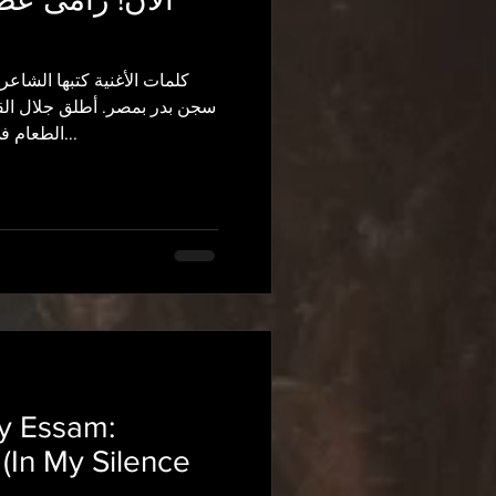
كلمات الأغنية كتبها الشاع
سجن بدر بمصر. أطلق جلال الق
الطعام في ٥ مارس ٢٠٢٣ ، بمناسبة...
y Essam:
 (In My Silence