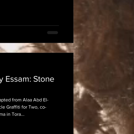
y Essam: Stone
dapted from Alaa Abd El-
cle Graffiti for Two, co-
a in Tora...