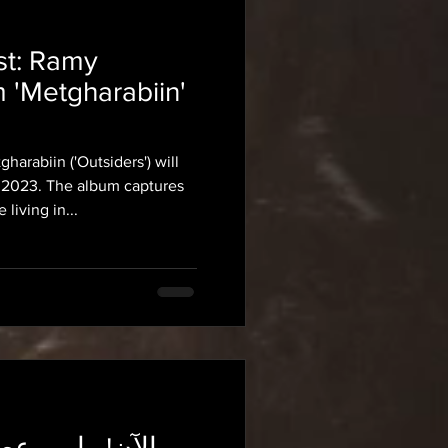
st: Ramy
 'Metgharabiin'
arabiin ('Outsiders') will
, 2023. The album captures
living in...
الآن! رامى ع