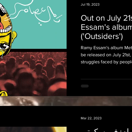
Jul 19, 2023
Out on July 21
Essam's album
('Outsiders')
Ramy Essam's album Metgh
be released on July 21st
struggles faced by people 
Mar 22, 2023
صام: في سكوتي