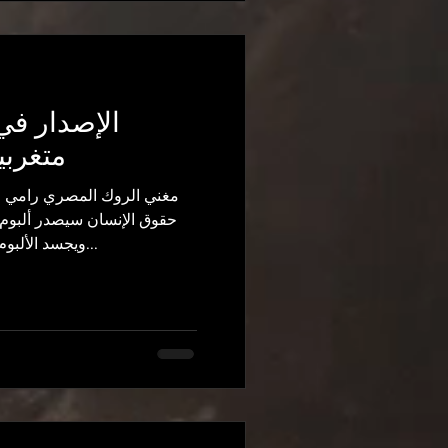
متغرب
مغني الروك المصري رامي ع
ويجسد الألبوم حالة الصراع والنضال التي...