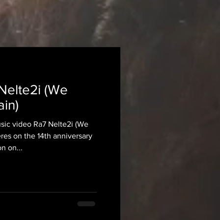
Nelte2i (We
ain)
ic video Ra7 Nelte2i (We
n on...