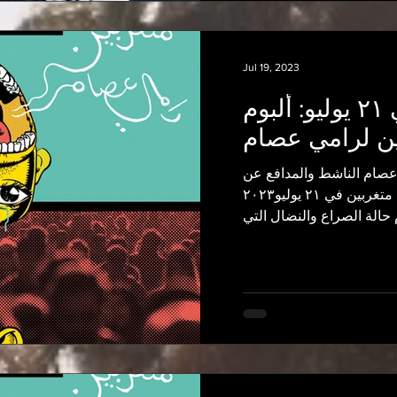
Jul 19, 2023
الإصدار في ٢١ يوليو: ألبوم
ين لرامي عصام
صام الناشط والمدافع عن
حقوق الإنسان سيصدر ألبوم متغربين في ٢١ يوليو٢٠٢٣